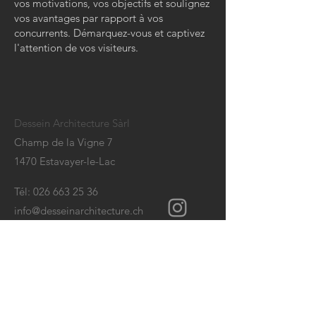
vos motivations, vos objectifs et soulignez
vos avantages par rapport à vos
concurrents. Démarquez-vous et captivez
l'attention de vos visiteurs.
Dessein Architecture Sàrl
Champ de la Vigne 7
1470 Estavayer-le-Lac
Tél:
026 663 25 36
info@desseinarchitecture.ch
CONTACT