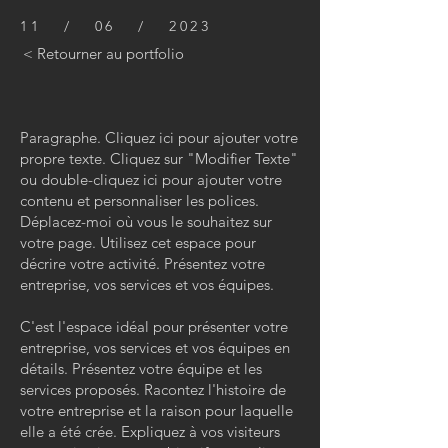
11 / 06 / 2023
< Retourner au portfolio
Paragraphe. Cliquez ici pour ajouter votre
propre texte. Cliquez sur "Modifier Texte"
ou double-cliquez ici pour ajouter votre
contenu et personnaliser les polices.
Déplacez-moi où vous le souhaitez sur
votre page. Utilisez cet espace pour
décrire votre activité. Présentez votre
entreprise, vos services et vos équipes.
C'est l'espace idéal pour présenter votre
entreprise, vos services et vos équipes en
détails. Présentez votre équipe et les
services proposés. Racontez l'histoire de
votre entreprise et la raison pour laquelle
elle a été crée. Expliquez à vos visiteurs