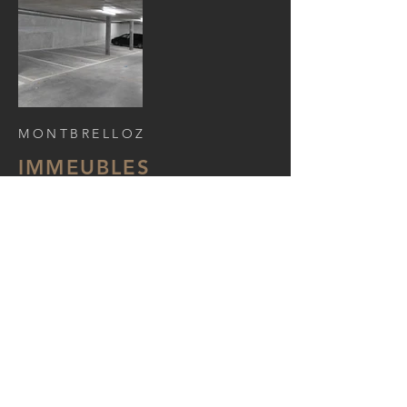
MONTBRELLOZ
IMMEUBLES
< Retourner aux Réalisations
Quatre immeubles à Montbrelloz
Photos © architectes.ch / Rainer Sohlbank
Dessein Architecture Sàrl
Champ de la Vigne 7
1470 Estavayer-le-Lac