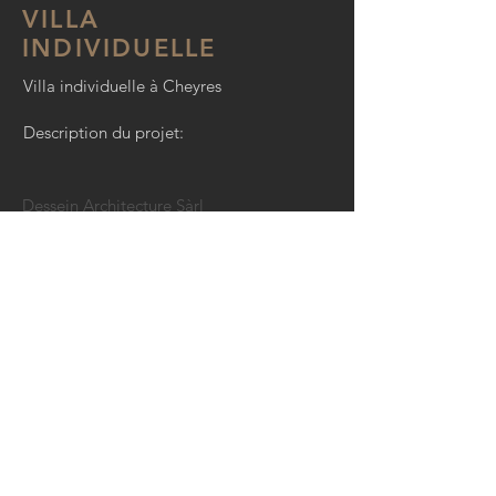
VILLA
INDIVIDUELLE
Villa individuelle à Cheyres
Description du projet:
Dessein Architecture Sàrl
Champ de la Vigne 7
1470 Estavayer-le-Lac
Tél:
026 663 25 36
info@desseinarchitecture.ch
CONTACT